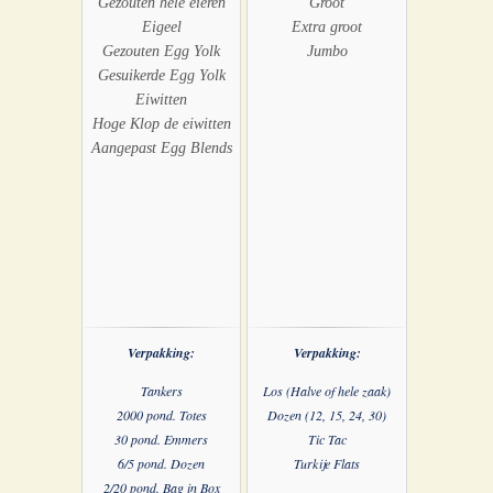
Gezouten hele eieren
Groot
Eigeel
Extra groot
Gezouten Egg Yolk
Jumbo
Gesuikerde Egg Yolk
Eiwitten
Hoge Klop de eiwitten
Aangepast Egg Blends
Verpakking:
Verpakking:
Tankers
Los (Halve of hele zaak)
2000 pond. Totes
Dozen (12, 15, 24, 30)
30 pond. Emmers
Tic Tac
6/5 pond. Dozen
Turkije Flats
2/20 pond. Bag in Box