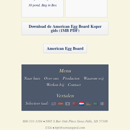
30 pond. Bag in Box
Download de American Egg Board Koper
gids (1MB PDF)
American Egg Board
Menu
Naar huis
Over ons
Producten
Waarom wij
Werken bij
Contact
Vertalen
Selecteer taal:
800-533-3184 • 5005 S Bur Oak Place Sioux Falls, SD 57108
USA •
info@sonstegard.com